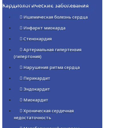
Международная специализированная
Кардиологические заболевания
клиника регенеративной и клинической
кардиологии
Ишемическая болезнь сердца
Инфаркт миокарда
Стенокардия
Артериальная гипертензия
(гипертония)
Нарушения ритма сердца
Перикардит
Эндокардит
Миокардит
Хроническая сердечная
недостаточность