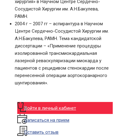
хирургия» в Научном Центре Сердечно-
Сосудистой Хирургии им. А.Н.Бакулева,
РАМН.
2004 г – 2007 гг – аспирантура в Научном
Центре Сердечно-Сосудистой Хирургии им.
А.Н.Бакулева, РАМН. Тема кандидатской
дисcертации – «Применение процедуры
изолированной трансмиокардиальная
лазерной реваскуляризации миокарда у
пациентов c рецидивом стенокардии после
перенесенной операции аортокоранарного
шунтирования».
Войти в личный кабинет
Записаться на прием
Оставить отзыв