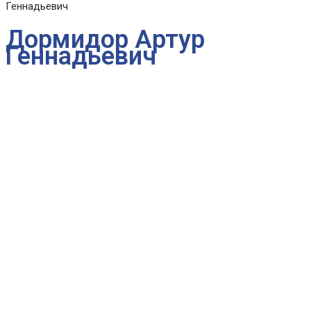
Геннадьевич
Дормидор Артур
Геннадьевич