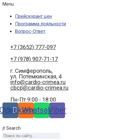
Menu
Прейскурант цен
Программа лояльности
Вопрос-Ответ
+7 (3652) 777-097
+7 (978) 907-71-17
г. Симферополь,
ул. Потемкинская, 4
info@cardio-crimea.ru
cbcp@cardio-crimea.ru
Пн-Пт 9:00 - 18:00
Odnoklassniki
Vk
Whatsapp
Viber
Search