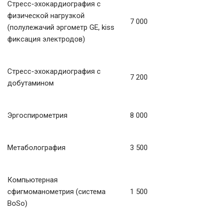
Стресс-эхокардиография с
физической нагрузкой
7 000
(полулежачий эргометр GE, kiss
фиксация электродов)
Стресс-эхокардиография с
7 200
добутамином
Эргоспирометрия
8 000
Метаболография
3 500
Компьютерная
сфигмоманометрия (система
1 500
BoSo)