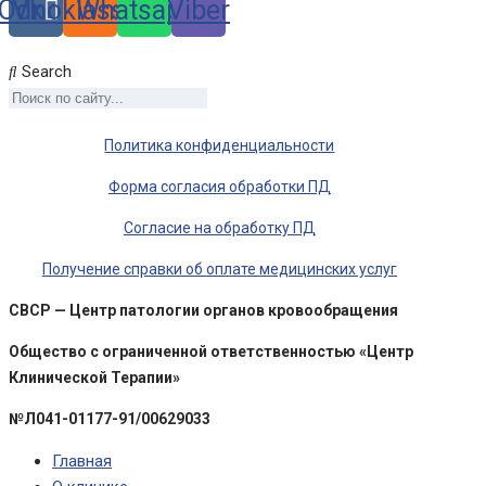
Odnoklassniki
Vk
Whatsapp
Viber
Search
Политика конфиденциальности
Форма согласия обработки ПД
Согласие на обработку ПД
Получение справки об оплате медицинских услуг
CBCP — Центр патологии органов кровообращения
Общество с ограниченной ответственностью «Центр
Клинической Терапии»
№Л041-01177-91/00629033
Главная