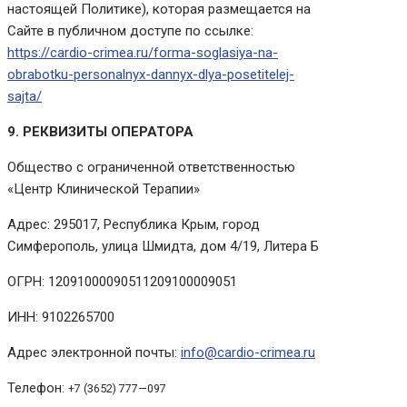
настоящей Политике), которая размещается на
Сайте в публичном доступе по ссылке:
https://cardio-crimea.ru/forma-soglasiya-na-
obrabotku-personalnyx-dannyx-dlya-posetitelej-
sajta/
9. РЕКВИЗИТЫ ОПЕРАТОРА
Общество с ограниченной ответственностью
«Центр Клинической Терапии»
Адрес: 295017, Республика Крым, город
Симферополь, улица Шмидта, дом 4/19, Литера Б
ОГРН: 12091000090511209100009051
ИНН: 9102265700
Адрес электронной почты:
info@cardio-crimea.ru
Телефон:
+
7
(
3
6
5
2
)
7
7
7
—
0
9
7